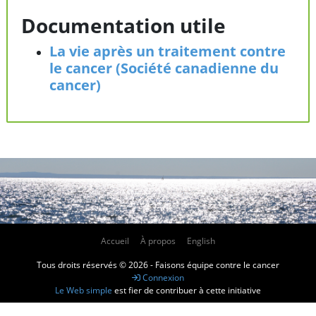
Documentation utile
La vie après un traitement contre
le cancer (Société canadienne du
cancer)
Accueil
À propos
English
Tous droits réservés © 2026 - Faisons équipe contre le cancer
Connexion
Le Web simple
est fier de contribuer à cette initiative