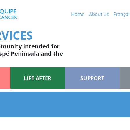
Home
About us
Françai
VICES
mmunity intended for
aspé Peninsula and the
LIFE AFTER
SUPPORT