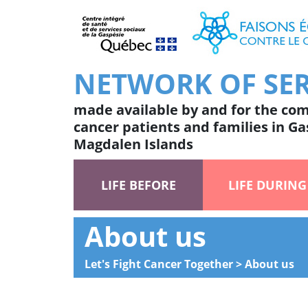
NETWORK OF SER
made available by and for the co
cancer patients and families in G
Magdalen Islands
LIFE BEFORE
LIFE DURING
About us
Let's Fight Cancer Together
>
About us