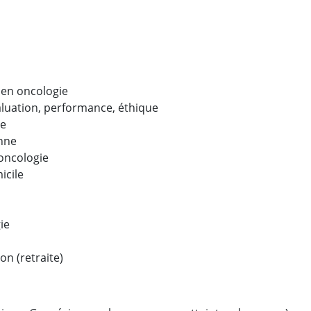
 en oncologie
aluation, performance, éthique
re
enne
 oncologie
icile
ie
on (retraite)