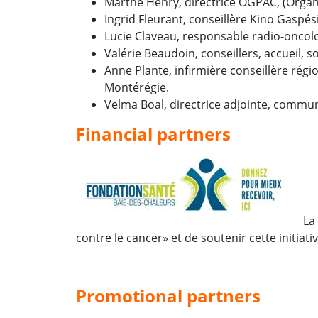
Marthe Henry, directrice OGPAC, (Organ
Ingrid Fleurant, conseillère Kino Gaspési
Lucie Claveau, responsable radio-oncolo
Valérie Beaudoin, conseillers, accueil, s
Anne Plante, infirmière conseillère rég
Montérégie.
Velma Boal, directrice adjointe, commu
Financial partners
La
contre le cancer» et de soutenir cette initiati
Promotional p
ar
tners